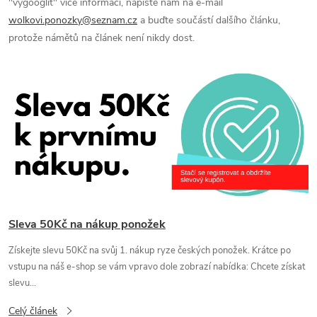
"vygooglit" více informací, napište nám na e-mail
wolkovi.ponozky@seznam.cz
a buďte součástí dalšího článku,
protože námětů na článek není nikdy dost.
V
ý
p
i
s
Sleva 50Kč na nákup ponožek
č
Získejte slevu 50Kč na svůj 1. nákup ryze českých ponožek. Krátce po
vstupu na náš e-shop se vám vpravo dole zobrazí nabídka: Chcete získat
l
slevu...
Celý článek