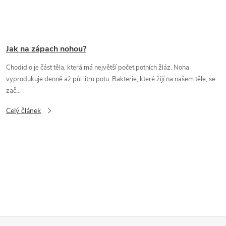
Jak na zápach nohou?
Chodidlo je část těla, která má největší počet potních žláz. Noha
vyprodukuje denně až půl litru potu. Bakterie, které žijí na našem těle, se
zač...
Celý článek
O
v
l
á