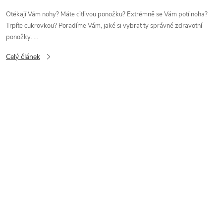
Otékají Vám nohy? Máte citlivou ponožku? Extrémně se Vám potí noha?
Trpíte cukrovkou? Poradíme Vám, jaké si vybrat ty správné zdravotní
ponožky. ...
Celý článek