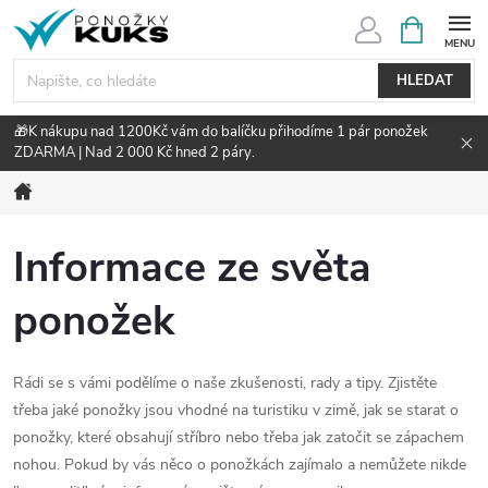
Přejít
NÁKUPNÍ
KOŠÍK
na
obsah
HLEDAT
🎁K nákupu nad 1200Kč vám do balíčku přihodíme 1 pár ponožek
ZDARMA | Nad 2 000 Kč hned 2 páry.
Domů
Informace ze světa
ponožek
Rádi se s vámi podělíme o naše zkušenosti, rady a tipy. Zjistěte
třeba jaké ponožky jsou vhodné na turistiku v zimě, jak se starat o
ponožky, které obsahují stříbro nebo třeba jak zatočit se zápachem
nohou. Pokud by vás něco o ponožkách zajímalo a nemůžete nikde