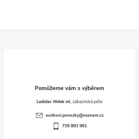
Z
á
p
a
t
Ladislav Wolek ml.
í
wolkovi.ponozky
@
seznam.cz
739 883 981