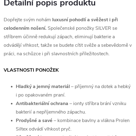
Detailní popis produktu
Dopřejte svým nohám
luxusní pohodlí a svěžest i při
celodenním nošení.
Společenské ponožky SILVER se
stříbrem účinně redukují zápach, eliminují bakterie a
odvádějí vlhkost, takže se budete cítit svěže a sebevědomě v
práci, na schůzce i při slavnostních příležitostech.
VLASTNOSTI PONOŽEK
Hladký a jemný materiál
– příjemný na dotek a hebký
i po opakovaném praní.
Antibakteriální ochrana
– ionty stříbra brání vzniku
bakterií a nepříjemného zápachu.
Prodyšné a savé
– kombinace bavlny a vlákna Prolen
Siltex odvádí vlhkost pryč.