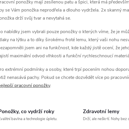
racovní ponožky mají zesílenou patu a špici, která má především 
á
by se Vám ponožka neprodřela a dlouho vydržela. 2x skanný mater
d
onožka drží svůj tvar a nevytahá se.
a
o nabídky jsem vybrali pouze ponožky o kterých víme, že je můž
c
tlaky na lýtku a to díky širokému froté lemu, který vaši nohu nes
ezapomněli jsem ani na funkčnost, kde každý jistě ocení, že jeh
ajistí maximální odvod vlhkosti a funkční rychleschnoucí materiá
p
ro extrémní podmínky a osoby, které trpí pocením nohou dopo
otiž nenasává pachy. Pokud se chcete dozvědět více po pracovn
v
ejlepší pracovní ponožky
.
k
y
Ponožky, co vydrží roky
Zdravotní lemy
v
valitní bavlna a technologie úpletu.
Drží, ale neškrtí. Nohy bez 