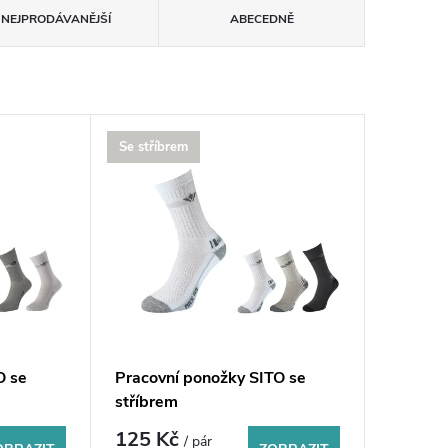
NEJPRODÁVANĚJŠÍ
ABECEDNĚ
Se stříbrem
O se
Pracovní ponožky SITO se
stříbrem
125 Kč
/ pár