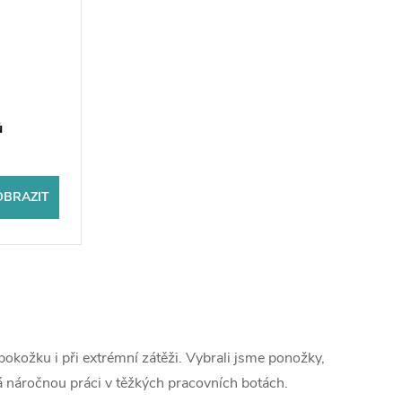
ů
OBRAZIT
 pokožku i při extrémní zátěži. Vybrali jsme ponožky,
á náročnou práci v těžkých pracovních botách.