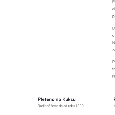
P
a
p
D
o
N
í
z
P
r
t
N
Pleteno na Kuksu
Rodinné řemeslo od roku 1990.
K