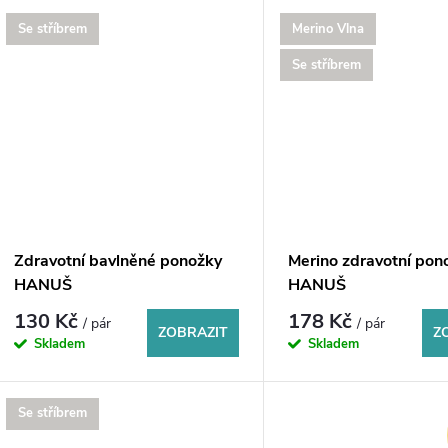
Se stříbrem
Merino Vlna
Se stříbrem
Zdravotní bavlněné ponožky
Merino zdravotní pon
HANUŠ
HANUŠ
130 Kč
178 Kč
/ pár
/ pár
ZOBRAZIT
Z
Skladem
Skladem
Se stříbrem