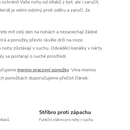
ochránit Vaše nohy od otlaků z bot, ale i zaručit,
iál je velmi odolný proti oděru a zaručí, že
ete mít celý den na nohách a nezanechají žádné
vírá a ponožky přesto skvěle drží na noze.
o nohy zůstávají v suchu. Odváděcí kanálky v nártu
ly se postarají o suché prostředí.
ručujeme
merino pracovní ponožky
. Vlna merino
ích ponožkách doporučujeme přečíst článek:
Stříbro proti zápachu
otlaků.
Funkční vlákno pro nohy v suchu.