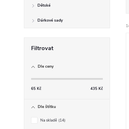
n
Dětské
e
Dárkové sady
1
l
Dle ceny
í
i
65
Kč
435
Kč
Dle štítku
Na skladě
14