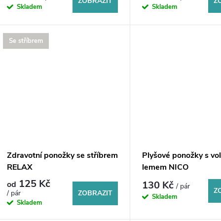
d
ZOBRAZIT
Z
Skladem
Skladem
o
u
d
Se stříbrem
k
u
t
k
ů
t
ů
Zdravotní ponožky se stříbrem
Plyšové ponožky s vo
RELAX
lemem NICO
125 Kč
130 Kč
od
/ pár
Z
ZOBRAZIT
/ pár
Skladem
Skladem