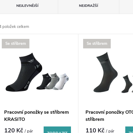
Ř
NEJLEVNĚJŠÍ
NEJDRAŽŠÍ
a
4
položek celkem
z
V
Se stříbrem
Se stříbrem
e
ý
n
p
p
s
r
p
Pracovní ponožky se stříbrem
Pracovní ponožky OT
o
KRASITO
stříbrem
r
120 Kč
110 Kč
/ pár
/ pár