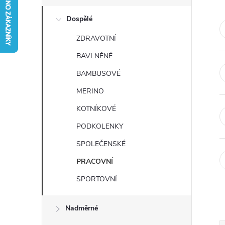
s
Dospělé
t
ZDRAVOTNÍ
r
BAVLNĚNÉ
a
BAMBUSOVÉ
MERINO
n
KOTNÍKOVÉ
n
PODKOLENKY
SPOLEČENSKÉ
í
PRACOVNÍ
p
SPORTOVNÍ
a
Nadměrné