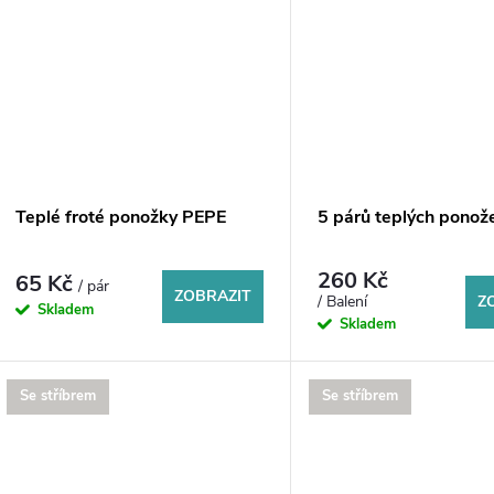
Teplé froté ponožky PEPE
5 párů teplých pono
260 Kč
65 Kč
/ pár
ZOBRAZIT
Z
/ Balení
Skladem
Skladem
Se stříbrem
Se stříbrem