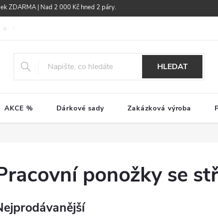
žek ZDARMA | Nad 2 000 Kč hned 2 páry.
Obchodní podmínky
GDPR
HLEDAT
AKCE %
Dárkové sady
Zakázková výroba
Pracovní ponožky se st
Nejprodávanější