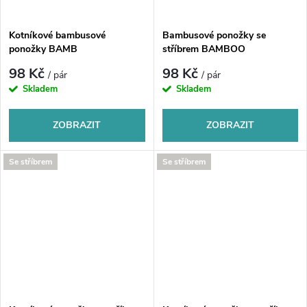
ů
ů
Kotníkové bambusové
Bambusové ponožky se
ponožky BAMB
stříbrem BAMBOO
98 Kč
98 Kč
/ pár
/ pár
Skladem
Skladem
ZOBRAZIT
ZOBRAZIT
Se stříbrem
Se stříbrem