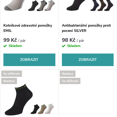
n
i
í
s
p
Kotníkové zdravotní ponožky
Antibakteriální ponožky proti
EMIL
pocení SILVER
p
r
99 Kč
98 Kč
/ pár
/ pár
r
Skladem
Skladem
o
o
ZOBRAZIT
ZOBRAZIT
d
d
Se stříbrem
Bambus
u
Bambus
Se stříbrem
u
k
k
t
t