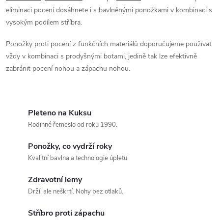
v
eliminaci pocení dosáhnete i s bavlněnými ponožkami v kombinaci s
vysokým podílem stříbra.
ý
Ponožky proti pocení z funkčních materiálů doporučujeme používat
p
vždy v kombinaci s prodyšnými botami, jedině tak lze efektivně
i
zabránit pocení nohou a zápachu nohou.
s
u
Pleteno na Kuksu
Rodinné řemeslo od roku 1990.
Ponožky, co vydrží roky
Kvalitní bavlna a technologie úpletu.
Zdravotní lemy
Drží, ale neškrtí. Nohy bez otlaků.
Stříbro proti zápachu