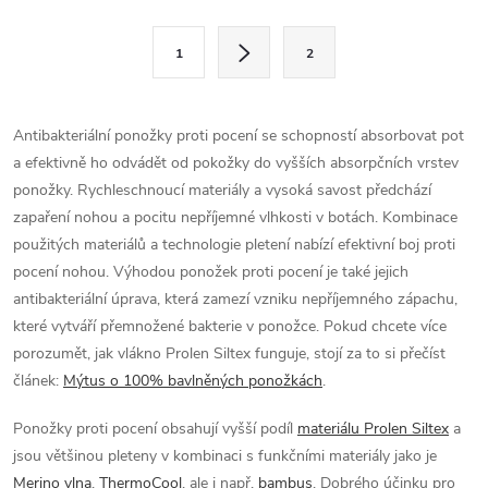
l
S
1
2
t
á
r
d
á
Antibakteriální ponožky proti pocení se schopností absorbovat pot
a
n
a efektivně ho odvádět od pokožky do vyšších absorpčních vrstev
k
ponožky. Rychleschnoucí materiály a vysoká savost předchází
c
o
zapaření nohou a pocitu nepříjemné vlhkosti v botách. Kombinace
í
použitých materiálů a technologie pletení nabízí efektivní boj proti
v
pocení nohou. Výhodou ponožek proti pocení je také jejich
á
p
antibakteriální úprava, která zamezí vzniku nepříjemného zápachu,
n
které vytváří přemnožené bakterie v ponožce. Pokud chcete více
r
í
porozumět, jak vlákno Prolen Siltex funguje, stojí za to si přečíst
v
článek:
Mýtus o 100% bavlněných ponožkách
.
k
Ponožky proti pocení obsahují vyšší podíl
materiálu Prolen Siltex
a
jsou většinou pleteny v kombinaci s funkčními materiály jako je
y
Merino vlna
,
ThermoCool
, ale i např.
bambus
. Dobrého účinku pro