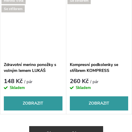
Merino Vlna
Se stříbrem
Se stříbrem
Zdravotní merino ponožky s
Kompresní podkolenky se
volným lemem LUKÁŠ
stříbrem KOMPRESS
148 Kč
260 Kč
/ pár
/ pár
Skladem
Skladem
ZOBRAZIT
ZOBRAZIT
O