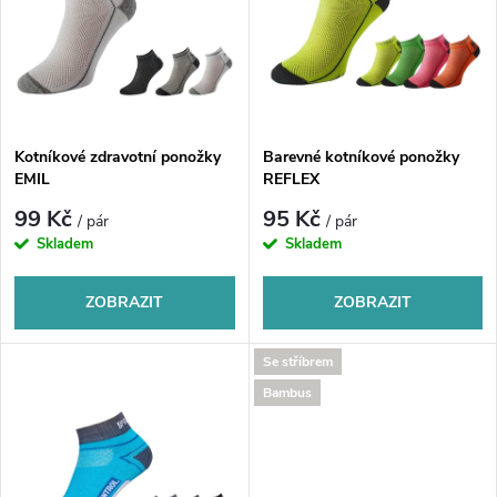
e
p
n
i
í
s
p
Kotníkové zdravotní ponožky
Barevné kotníkové ponožky
EMIL
REFLEX
p
r
99 Kč
95 Kč
/ pár
/ pár
r
Skladem
Skladem
o
o
ZOBRAZIT
ZOBRAZIT
d
d
Se stříbrem
u
Bambus
u
k
k