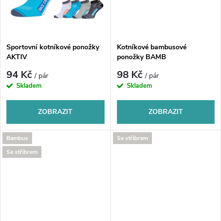
t
t
ů
ů
Sportovní kotníkové ponožky
Kotníkové bambusové
AKTIV
ponožky BAMB
94 Kč
98 Kč
/ pár
/ pár
Skladem
Skladem
ZOBRAZIT
ZOBRAZIT
Bambus
Se stříbrem
Se stříbrem