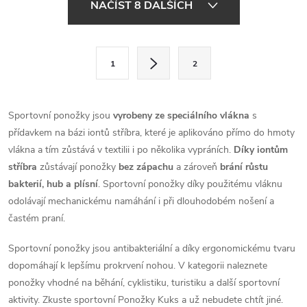
NAČÍST 8 DALŠÍCH
v
l
S
1
2
t
á
r
d
á
Sportovní ponožky jsou
vyrobeny ze speciálního vlákna
s
a
n
přídavkem na bázi iontů stříbra, které je aplikováno přímo do hmoty
k
vlákna a tím zůstává v textilii i po několika vypráních.
Díky iontům
c
o
stříbra
zůstávají ponožky
bez zápachu
a zároveň
brání růstu
í
bakterií, hub a plísní
. Sportovní ponožky díky použitému vláknu
v
odolávají mechanickému namáhání i při dlouhodobém nošení a
á
p
častém praní.
n
r
í
Sportovní ponožky jsou antibakteriální a díky ergonomickému tvaru
v
dopomáhají k lepšímu prokrvení nohou. V kategorii naleznete
ponožky vhodné na běhání, cyklistiku, turistiku a další sportovní
k
aktivity. Zkuste sportovní Ponožky Kuks a už nebudete chtít jiné.