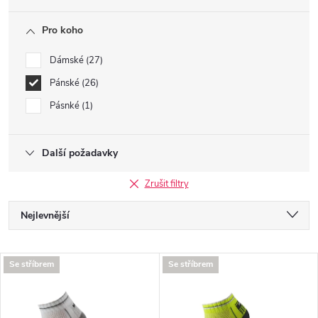
Pro koho
Dámské
27
Pánské
26
Pásnké
1
Další požadavky
Zrušit filtry
Ř
Nejlevnější
a
Nejdražší
V
Se stříbrem
Se stříbrem
Nejprodávanější
z
ý
Abecedně