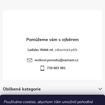
Z
á
p
a
t
Ladislav Wolek ml.
í
wolkovi.ponozky
@
seznam.cz
739 883 981
Oblíbené kategorie
Používáme cookies, abychom Vám umožnili pohodlné
Důležité informace