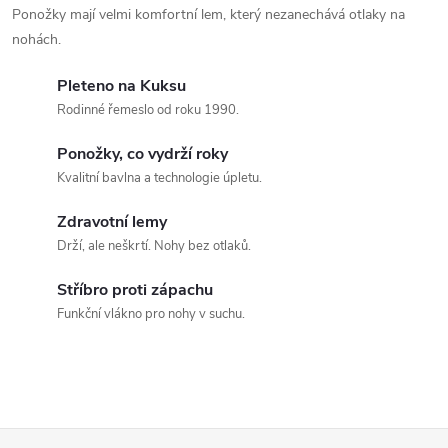
Ponožky mají velmi komfortní lem, který nezanechává otlaky na
y
nohách.
v
Pleteno na Kuksu
ý
Rodinné řemeslo od roku 1990.
p
Ponožky, co vydrží roky
Kvalitní bavlna a technologie úpletu.
i
s
Zdravotní lemy
Drží, ale neškrtí. Nohy bez otlaků.
u
Stříbro proti zápachu
Funkční vlákno pro nohy v suchu.