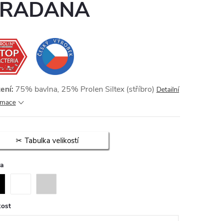
KRADANA
ení:
75% bavlna, 25% Prolen Siltex (stříbro)
Detailní
rmace
Tabulka velikostí
va
kost