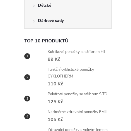
n
Dětské
e
Dárkové sady
l
TOP 10 PRODUKTŮ
Kotníkové ponožky se stříbrem FIT
89 Kč
Funkční cyklistické ponožky
CYKLOTHERM
110 Kč
Polofroté ponožky se stříbrem SITO
125 Kč
Nadměrné zdravotní ponožky EMIL
105 Kč
Zdravotní ponožky s volným lemem