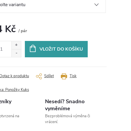
4 Kč
/ pár
ná
:
VLOŽIT DO KOŠÍKU
Dotaz k produktu
Sdílet
Tisk
ka:
Ponožky Kuks
zníky
Nesedí? Snadno
vyměníme
otvrzená na
Bezproblémová výměna či
vrácení.