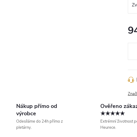
9
Měr
cena
Znač
Nákup přímo od
Ověřeno záka
výrobce
★★★★★
Odesíláme do 24h přímo z
Extrémní životnost p
pletárny.
Heurece.