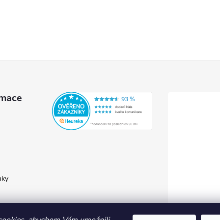
rmace
nky