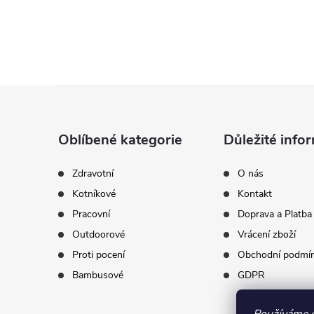
Z
á
Oblíbené kategorie
Důležité info
p
Zdravotní
O nás
Kotníkové
Kontakt
a
Pracovní
Doprava a Platba
t
Outdoorové
Vrácení zboží
Proti pocení
Obchodní podmí
í
Bambusové
GDPR