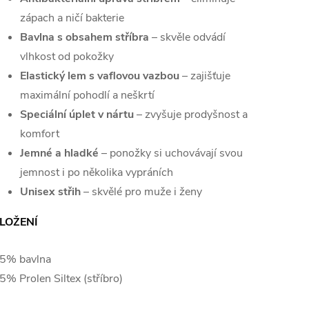
zápach a ničí bakterie
Bavlna s obsahem stříbra
– skvěle odvádí
vlhkost od pokožky
Elastický lem s vaflovou vazbou
– zajišťuje
maximální pohodlí a neškrtí
Speciální úplet v nártu
– zvyšuje prodyšnost a
komfort
Jemné a hladké
– ponožky si uchovávají svou
jemnost i po několika vypráních
Unisex střih
– skvělé pro muže i ženy
LOŽENÍ
5% bavlna
5% Prolen Siltex (stříbro)