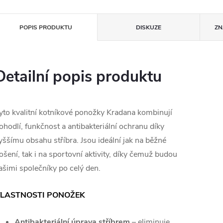
POPIS PRODUKTU
DISKUZE
ZN
Detailní popis produktu
yto kvalitní kotníkové ponožky Kradana kombinují
ohodlí, funkčnost a antibakteriální ochranu díky
yššímu obsahu stříbra. Jsou ideální jak na běžné
ošení, tak i na sportovní aktivity, díky čemuž budou
ašimi společníky po celý den.
LASTNOSTI PONOŽEK
Antibakteriální úprava stříbrem
– eliminuje