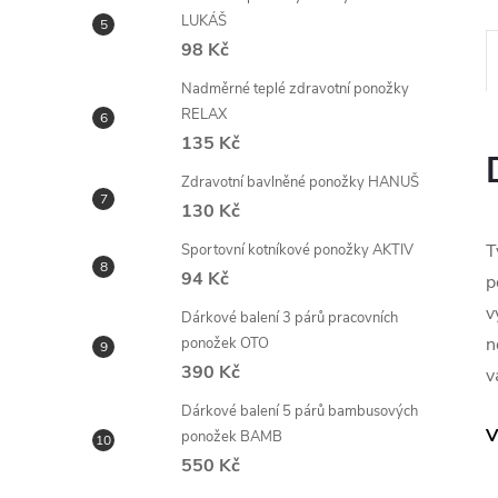
LUKÁŠ
98 Kč
Nadměrné teplé zdravotní ponožky
RELAX
135 Kč
Zdravotní bavlněné ponožky HANUŠ
130 Kč
T
Sportovní kotníkové ponožky AKTIV
94 Kč
p
v
Dárkové balení 3 párů pracovních
n
ponožek OTO
390 Kč
v
Dárkové balení 5 párů bambusových
V
ponožek BAMB
550 Kč