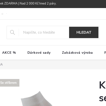
žek ZDARMA | Nad 2 000 Kč hned 2 páry.
Obchodní podmínky
GDPR
HLEDAT
AKCE %
Dárkové sady
Zakázková výroba
NA
K
Se stříbrem
s