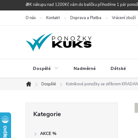
Přejít
🎁K nákupu nad 1200Kč vám do balíčku přihodíme 1 pár pono
na
O nás
Kontakt
Doprava a Platba
Vrácení zboží
obsah
Dospělé
Nadměrné
Dětské
Dospělé
Kotníkové ponožky se stříbrem KRADA
Domů
P
Přeskočit
Kategorie
kategorie
o
AKCE %