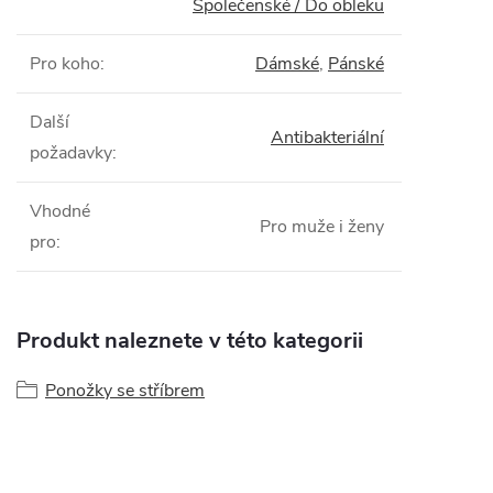
Společenské / Do obleku
Pro koho
:
Dámské
,
Pánské
Další
Antibakteriální
požadavky
:
Vhodné
Pro muže i ženy
pro
:
Produkt naleznete v této kategorii
Ponožky se stříbrem