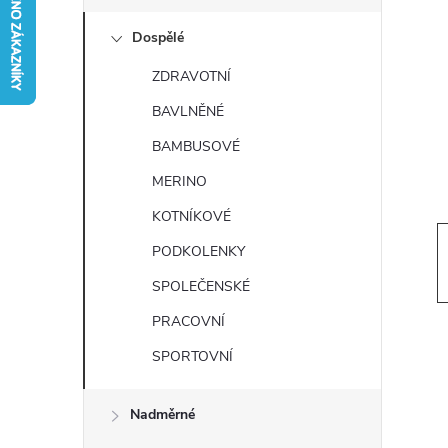
s
Dospělé
t
ZDRAVOTNÍ
r
BAVLNĚNÉ
a
BAMBUSOVÉ
MERINO
n
KOTNÍKOVÉ
n
PODKOLENKY
SPOLEČENSKÉ
í
PRACOVNÍ
p
SPORTOVNÍ
a
Nadměrné