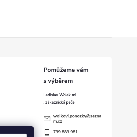
Ladislav Wolek ml.
wolkovi.ponozky
@
sezna
m.cz
739 883 981