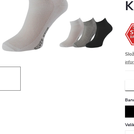
Slož
info
Bar
Veli