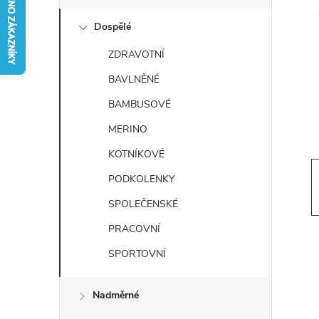
s
Dospělé
t
ZDRAVOTNÍ
r
BAVLNĚNÉ
a
BAMBUSOVÉ
MERINO
n
KOTNÍKOVÉ
n
PODKOLENKY
SPOLEČENSKÉ
í
PRACOVNÍ
p
SPORTOVNÍ
a
Nadměrné