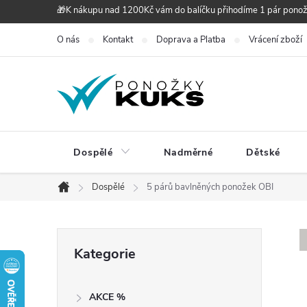
Přejít
🎁K nákupu nad 1200Kč vám do balíčku přihodíme 1 pár pono
na
O nás
Kontakt
Doprava a Platba
Vrácení zboží
obsah
Dospělé
Nadměrné
Dětské
Dospělé
5 párů bavlněných ponožek OBI
Domů
P
Přeskočit
Kategorie
kategorie
o
AKCE %