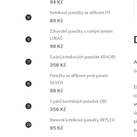
94 Kč
Kotníkové ponožky se stříbrem FIT
89 Kč
Zdravotní ponožky s volným lemem
LUKÁŠ
98 Kč
5 párů kotníkových ponožek KRAOBI
A
356 Kč
z
Ponožky se stříbrem proti pocení
SILVER
E
98 Kč
i
5 párů bavlněných ponožek OBI
v
356 Kč
ú
Barevné kotníkové ponožky REFLEX
p
95 Kč
z