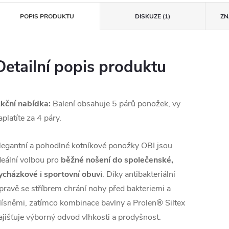
POPIS PRODUKTU
DISKUZE (1)
ZN
Detailní popis produktu
kční nabídka:
Balení obsahuje 5 párů ponožek, vy
aplatíte za 4 páry.
legantní a pohodlné kotníkové ponožky OBI jsou
deální volbou pro
běžné nošení do společenské,
ycházkové i sportovní obuvi
. Díky antibakteriální
pravě se stříbrem chrání nohy před bakteriemi a
lísněmi, zatímco kombinace bavlny a Prolen® Siltex
ajišťuje výborný odvod vlhkosti a prodyšnost.