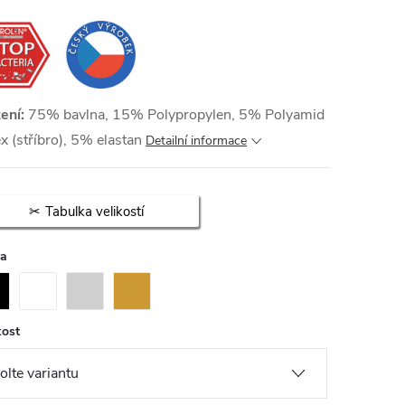
ení:
75% bavlna, 15% Polypropylen, 5% Polyamid
ex (stříbro), 5% elastan
Detailní informace
Tabulka velikostí
va
kost