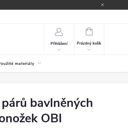
NÁKUPNÍ
KOŠÍK
Prázdný košík
Přihlášení
Použité materiály
 párů bavlněných
onožek OBI