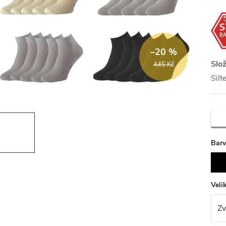
–20 %
Slož
445 Kč
Silt
Bar
Veli