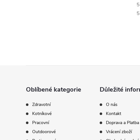
5
5
Z
á
Oblíbené kategorie
Důležité info
p
Zdravotní
O nás
Kotníkové
Kontakt
a
Pracovní
Doprava a Platba
t
Outdoorové
Vrácení zboží