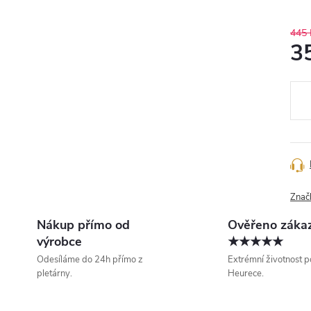
445 
3
Měr
cena
Znač
Nákup přímo od
Ověřeno záka
výrobce
★★★★★
Odesíláme do 24h přímo z
Extrémní životnost p
pletárny.
Heurece.