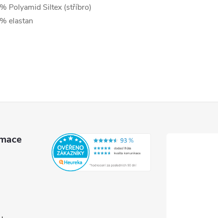
% Polyamid Siltex (stříbro)
% elastan
rmace