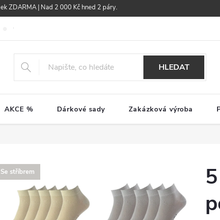
žek ZDARMA | Nad 2 000 Kč hned 2 páry.
Obchodní podmínky
GDPR
HLEDAT
AKCE %
Dárkové sady
Zakázková výroba
5
Se stříbrem
p