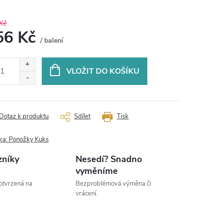
Kč
56 Kč
/ balení
ná
:
VLOŽIT DO KOŠÍKU
Dotaz k produktu
Sdílet
Tisk
ka:
Ponožky Kuks
zníky
Nesedí? Snadno
vyměníme
otvrzená na
Bezproblémová výměna či
vrácení.