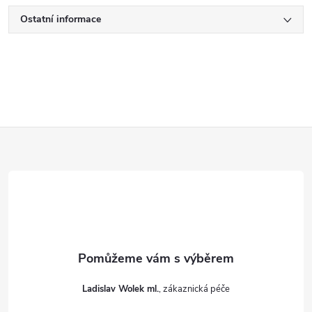
Ostatní informace
Z
á
p
a
t
Ladislav Wolek ml.