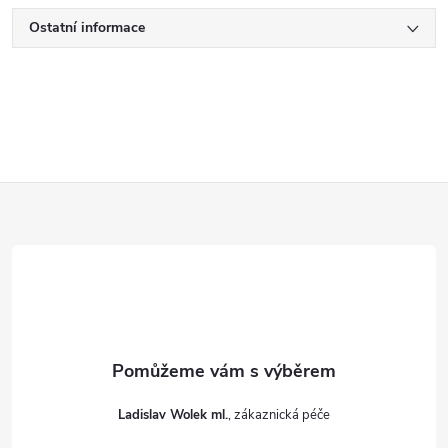
Ostatní informace
Z
á
p
a
t
Ladislav Wolek ml.