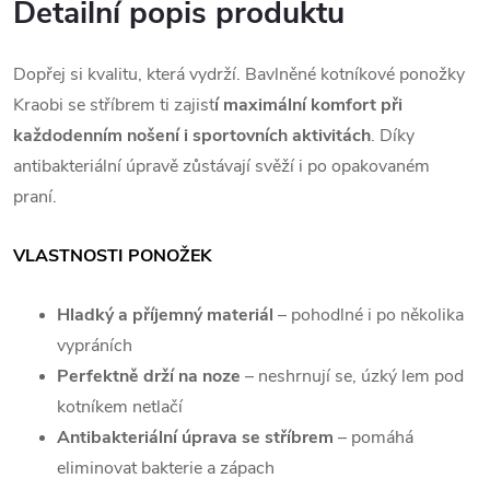
Detailní popis produktu
Dopřej si kvalitu, která vydrží. Bavlněné kotníkové ponožky
Kraobi se stříbrem ti zajist
í maximální komfort při
každodenním nošení i sportovních aktivitách
. Díky
antibakteriální úpravě zůstávají svěží i po opakovaném
praní.
VLASTNOSTI PONOŽEK
Hladký a příjemný materiál
– pohodlné i po několika
vypráních
Perfektně drží na noze
– neshrnují se, úzký lem pod
kotníkem netlačí
Antibakteriální úprava se stříbrem
– pomáhá
eliminovat bakterie a zápach