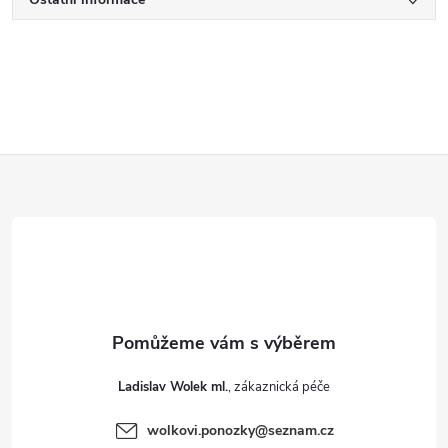
Z
á
p
a
t
Ladislav Wolek ml.
í
wolkovi.ponozky
@
seznam.cz