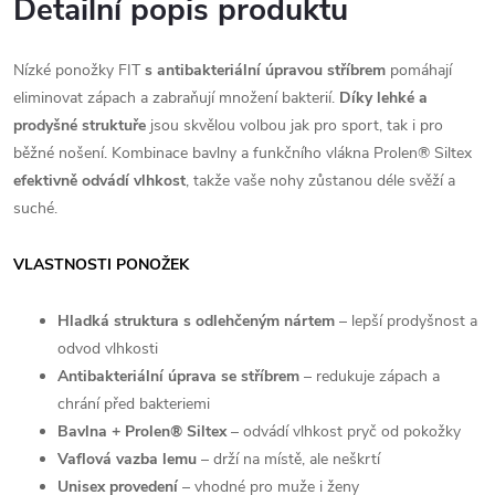
Detailní popis produktu
Nízké ponožky FIT
s antibakteriální úpravou stříbrem
pomáhají
eliminovat zápach a zabraňují množení bakterií.
Díky lehké a
prodyšné struktuře
jsou skvělou volbou jak pro sport, tak i pro
běžné nošení. Kombinace bavlny a funkčního vlákna Prolen® Siltex
efektivně odvádí vlhkost
, takže vaše nohy zůstanou déle svěží a
suché.
VLASTNOSTI PONOŽEK
Hladká struktura s odlehčeným nártem
– lepší prodyšnost a
odvod vlhkosti
Antibakteriální úprava se stříbrem
– redukuje zápach a
chrání před bakteriemi
Bavlna + Prolen® Siltex
– odvádí vlhkost pryč od pokožky
Vaflová vazba lemu
– drží na místě, ale neškrtí
Unisex provedení
– vhodné pro muže i ženy