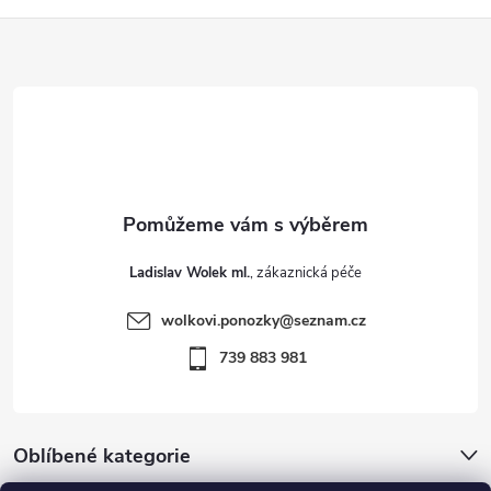
Z
á
p
a
t
Ladislav Wolek ml.
í
wolkovi.ponozky
@
seznam.cz
739 883 981
Oblíbené kategorie