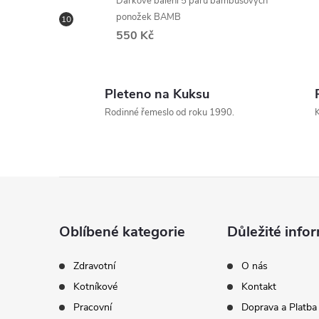
Dárkové balení 5 párů bambusových
ponožek BAMB
550 Kč
Pleteno na Kuksu
Rodinné řemeslo od roku 1990.
K
Z
á
Oblíbené kategorie
Důležité info
p
Zdravotní
O nás
Kotníkové
Kontakt
a
Pracovní
Doprava a Platba