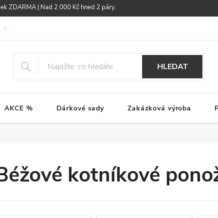
žek ZDARMA | Nad 2 000 Kč hned 2 páry.
Obchodní podmínky
GDPR
HLEDAT
AKCE %
Dárkové sady
Zakázková výroba
Béžové kotníkové pono