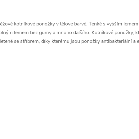
O
v
éžové kotníkové ponožky v tělové barvě. Tenké s vyšším lemem. 
olným lemem bez gumy a mnoho dalšího. Kotníkové ponožky, kte
letené se stříbrem, díky kterému jsou ponožky antibakteriální a 
á
d
a
c
p
v