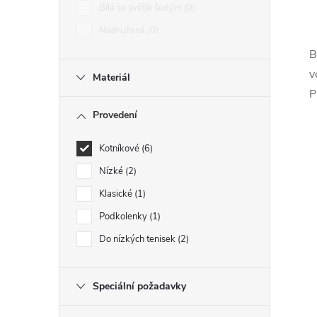
Bílá se světle šedým
0
Nadružená
0
B
l
v
Materiál
P
Provedení
Kotníkové
6
Nízké
2
Klasické
1
í
Podkolenky
1
Do nízkých tenisek
2
r
Speciální požadavky