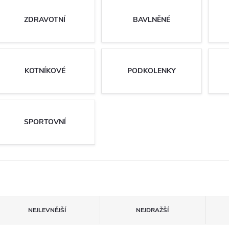
ZDRAVOTNÍ
BAVLNĚNÉ
KOTNÍKOVÉ
PODKOLENKY
SPORTOVNÍ
Ř
NEJLEVNĚJŠÍ
NEJDRAŽŠÍ