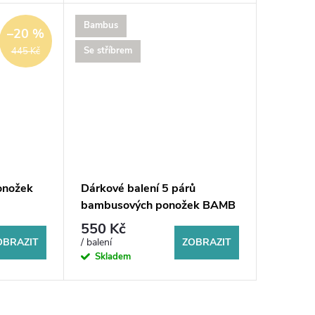
Bambus
–20 %
Se stříbrem
445 Kč
onožek
Dárkové balení 5 párů
bambusových ponožek BAMB
550 Kč
OBRAZIT
ZOBRAZIT
/ balení
Skladem