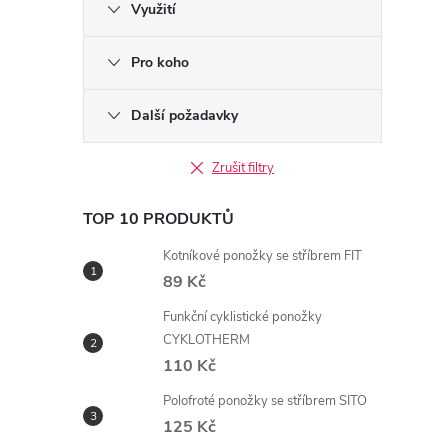
Využití
Pro koho
Další požadavky
Zrušit filtry
i
TOP 10 PRODUKTŮ
Kotníkové ponožky se stříbrem FIT
89 Kč
Funkční cyklistické ponožky
CYKLOTHERM
110 Kč
Polofroté ponožky se stříbrem SITO
125 Kč