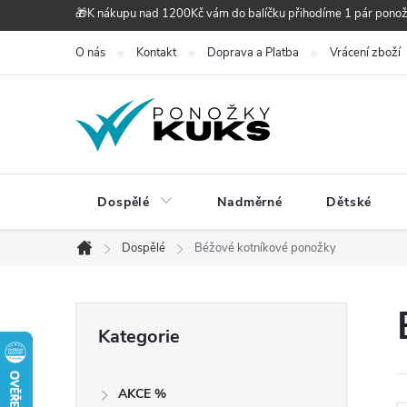
Přejít
🎁K nákupu nad 1200Kč vám do balíčku přihodíme 1 pár pono
na
O nás
Kontakt
Doprava a Platba
Vrácení zboží
obsah
Dospělé
Nadměrné
Dětské
Dospělé
Béžové kotníkové ponožky
Domů
P
Přeskočit
Kategorie
kategorie
o
AKCE %