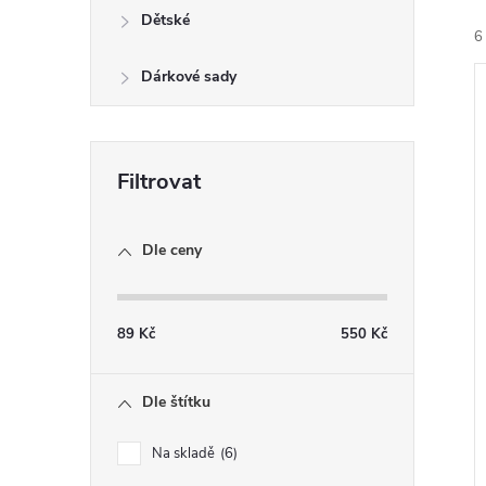
n
Dětské
6
e
Dárkové sady
l
í
i
Dle ceny
89
Kč
550
Kč
Dle štítku
Na skladě
6