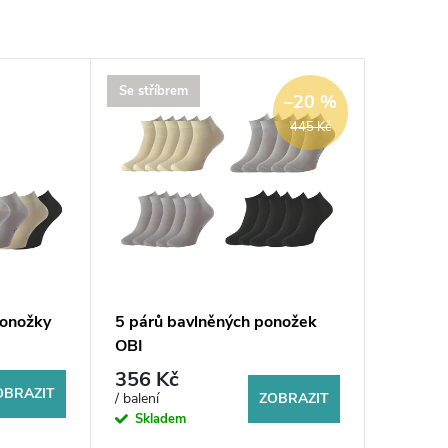
Se stříbrem
–20 %
445 Kč
ponožky
5 párů bavlněných ponožek
OBI
356 Kč
OBRAZIT
ZOBRAZIT
/ balení
Skladem