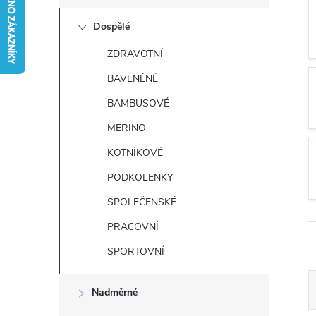
s
Dospělé
t
ZDRAVOTNÍ
r
BAVLNĚNÉ
a
BAMBUSOVÉ
MERINO
n
KOTNÍKOVÉ
n
PODKOLENKY
SPOLEČENSKÉ
í
PRACOVNÍ
p
SPORTOVNÍ
a
Nadměrné