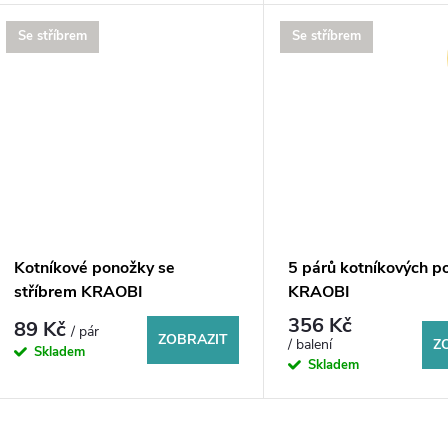
u
d
Se stříbrem
Se stříbrem
k
u
t
k
ů
t
ů
Kotníkové ponožky se
5 párů kotníkových p
stříbrem KRAOBI
KRAOBI
356 Kč
89 Kč
/ pár
ZOBRAZIT
Z
/ balení
Skladem
Skladem