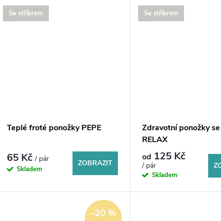
u
d
Se stříbrem
Se stříbrem
k
u
t
k
ů
t
ů
Teplé froté ponožky PEPE
Zdravotní ponožky se
RELAX
125 Kč
65 Kč
od
/ pár
ZOBRAZIT
Z
/ pár
Skladem
Skladem
–20 %