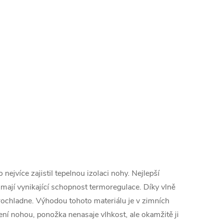
nejvíce zajistil tepelnou izolaci nohy. Nejlepší
é mají vynikající schopnost termoregulace. Díky vlně
prochladne. Výhodou tohoto materiálu je v zimních
cení nohou, ponožka nenasaje vlhkost, ale okamžitě ji