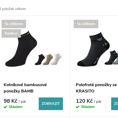
a
3
položek celkem
z
V
Se stříbrem
Se stříbrem
e
ý
Bambus
n
p
p
s
r
p
Kotníkové bambusové
Polofroté ponožky se
o
ponožky BAMB
KRASITO
r
98 Kč
120 Kč
/ pár
/ pár
d
ZOBRAZIT
Z
Skladem
Skladem
o