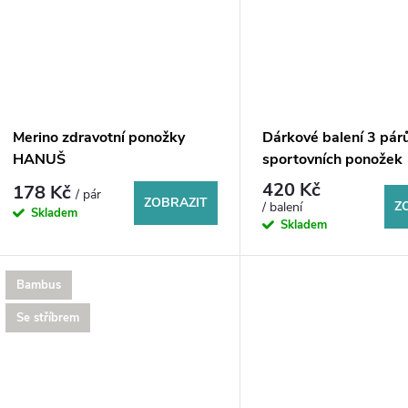
Merino zdravotní ponožky
Dárkové balení 3 pár
HANUŠ
sportovních ponožek
KRASITO
420 Kč
178 Kč
/ pár
ZOBRAZIT
Z
/ balení
Skladem
Skladem
Bambus
Se stříbrem