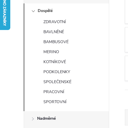
s
Dospělé
t
ZDRAVOTNÍ
r
BAVLNĚNÉ
a
BAMBUSOVÉ
MERINO
n
KOTNÍKOVÉ
n
PODKOLENKY
SPOLEČENSKÉ
í
PRACOVNÍ
p
SPORTOVNÍ
a
Nadměrné