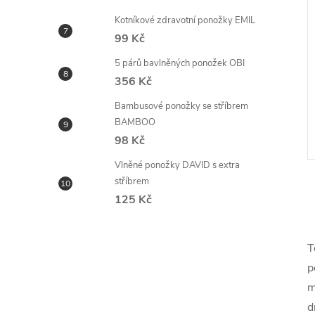
Kotníkové zdravotní ponožky EMIL
99 Kč
5 párů bavlněných ponožek OBI
356 Kč
Bambusové ponožky se stříbrem
BAMBOO
98 Kč
Vlněné ponožky DAVID s extra
stříbrem
125 Kč
T
l
p
m
d