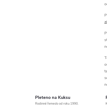
o
P
z
í
P
s
n
r
T
o
t
s
n
Pleteno na Kuksu
Rodinné řemeslo od roku 1990.
K