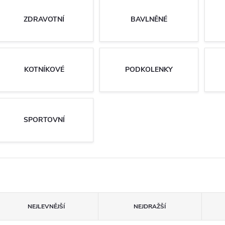
ZDRAVOTNÍ
BAVLNĚNÉ
KOTNÍKOVÉ
PODKOLENKY
SPORTOVNÍ
Ř
NEJLEVNĚJŠÍ
NEJDRAŽŠÍ