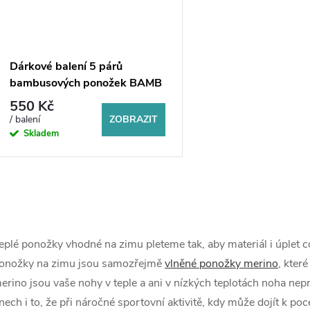
Dárkové balení 5 párů
bambusových ponožek BAMB
550 Kč
ZOBRAZIT
/ balení
Skladem
O
v
eplé ponožky vhodné na zimu pleteme tak, aby materiál i úplet co 
onožky na zimu jsou samozřejmě
vlněné ponožky merino
, kter
erino jsou vaše nohy v teple a ani v nízkých teplotách noha ne
á
nech i to, že při náročné sportovní aktivitě, kdy může dojít k po