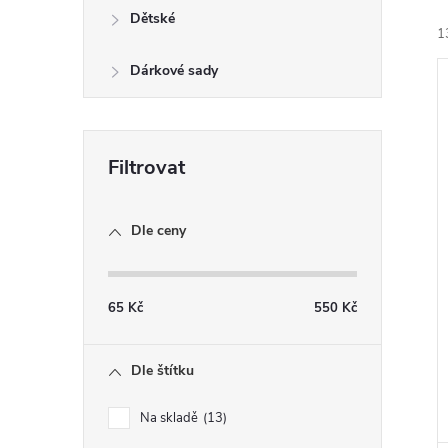
n
Dětské
1
e
Dárkové sady
l
í
i
Dle ceny
65
Kč
550
Kč
Dle štítku
Na skladě
13