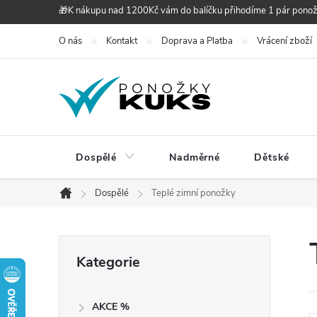
Přejít
🎁K nákupu nad 1200Kč vám do balíčku přihodíme 1 pár pono
na
O nás
Kontakt
Doprava a Platba
Vrácení zboží
obsah
Dospělé
Nadměrné
Dětské
Dospělé
Teplé zimní ponožky
Domů
P
Přeskočit
Kategorie
kategorie
o
AKCE %