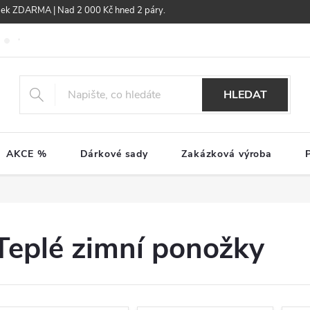
žek ZDARMA | Nad 2 000 Kč hned 2 páry.
Obchodní podmínky
GDPR
HLEDAT
AKCE %
Dárkové sady
Zakázková výroba
Teplé zimní ponožky