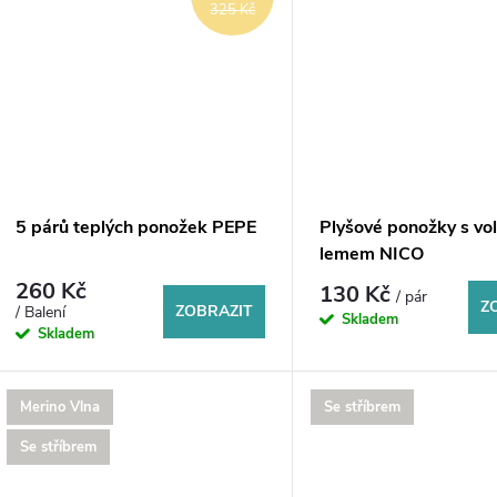
325 Kč
5 párů teplých ponožek PEPE
Plyšové ponožky s vo
lemem NICO
260 Kč
130 Kč
/ pár
Z
ZOBRAZIT
/ Balení
Skladem
Skladem
Merino Vlna
Se stříbrem
Se stříbrem