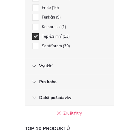
Froté
10
Funkční
9
Kompresní
1
Teplé/zimní
13
Se stříbrem
39
Využití
Pro koho
Další požadavky
Zrušit filtry
TOP 10 PRODUKTŮ