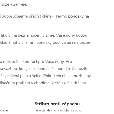
 noze a zahřeje.
í doporučujeme přečíst článek:
Termo ponožky na
tiku či na běžné nošení v zimě. Vaše nohy budou
chladlé nohy si zimní ponožky pochvalují i na běžné
na maximální komfort pro Vaše nohy. Pro
 vazbou, kde je zesíleno celé chodidlo. Zamezíte
tačí zesílená pata a špice. Pokud chcete zamezit, aby
xačním pruhem v chodidle, které skvěle drží na
Stříbro proti zápachu
otlaků.
Funkční vlákno pro nohy v suchu.