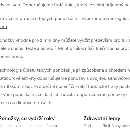
d
dvede ven. Doporučujeme froté úplet, který je velmi příjemný na
a
ro více informací o teplých ponožkách s výbornou termoregulac
c
imu
.
onožky vhodné pro zimní dny můžete využít především pro turis
p
tále v suchu, teple a pohodlí. Mnoho zákazníků, kteří trpí na pro
ošení doma.
echnologie úpletu teplých ponožek je přizpůsobena s ohledem 
v
utdoorové aktivity doporučujeme ponožky s dvojitou sendvičovou
k
ak otlakům z bot. Pro běžné nošení či kratší turistické trasy pos
y
e Vám ponožka na cestách shrnovala, doporučujeme ponožky s fi
oze i na dlouhých trasách.
v
ý
Ponožky, co vydrží roky
Zdravotní lemy
valitní bavlna a technologie úpletu.
Drží, ale neškrtí. Nohy bez 