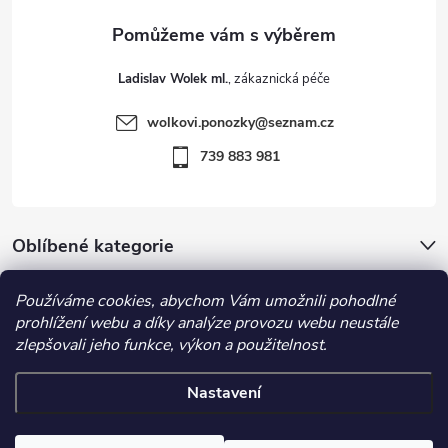
a
t
Ladislav Wolek ml.
í
wolkovi.ponozky
@
seznam.cz
739 883 981
Oblíbené kategorie
Důležité informace
Používáme cookies, abychom Vám umožnili pohodlné
prohlížení webu a díky analýze provozu webu neustále
zlepšovali jeho funkce, výkon a použitelnost.
Nastavení
Copyright 2026
Ponožky Kuks
. Všechna práva vyhrazena.
Upravit
nastavení cookies