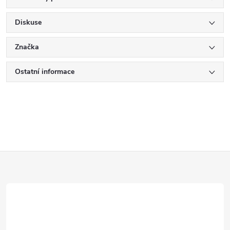
Diskuse
Značka
Ostatní informace
Z
á
p