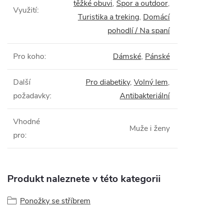
těžké obuvi
,
Spor a outdoor
,
Využití
:
Turistika a treking
,
Domácí
pohodlí / Na spaní
Pro koho
:
Dámské
,
Pánské
Další
Pro diabetiky
,
Volný lem
,
požadavky
:
Antibakteriální
Vhodné
Muže i ženy
pro
:
Produkt naleznete v této kategorii
Ponožky se stříbrem