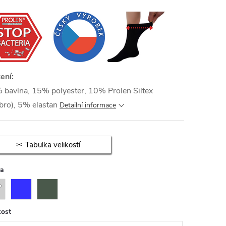
ení:
 bavlna, 15% polyester, 10% Prolen Siltex
íbro), 5% elastan
Detailní informace
Tabulka velikostí
va
kost