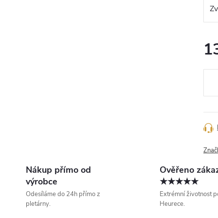
1
Měr
cena
Znač
Nákup přímo od
Ověřeno záka
výrobce
★★★★★
Odesíláme do 24h přímo z
Extrémní životnost p
pletárny.
Heurece.