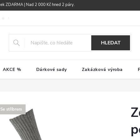
žek ZDARMA | Nad 2 000 Kč hned 2 páry.
Obchodní podmínky
GDPR
HLEDAT
AKCE %
Dárkové sady
Zakázková výroba
Z
Se stříbrem
p