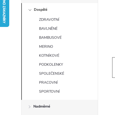
s
Dospělé
t
ZDRAVOTNÍ
r
BAVLNĚNÉ
a
BAMBUSOVÉ
MERINO
n
KOTNÍKOVÉ
n
PODKOLENKY
SPOLEČENSKÉ
í
PRACOVNÍ
p
SPORTOVNÍ
a
Nadměrné