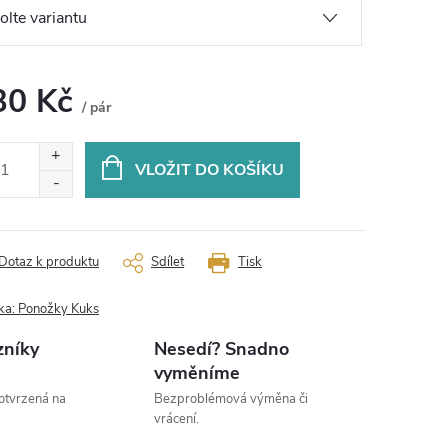
30 Kč
/ pár
ná
:
VLOŽIT DO KOŠÍKU
Dotaz k produktu
Sdílet
Tisk
ka:
Ponožky Kuks
zníky
Nesedí? Snadno
vyměníme
otvrzená na
Bezproblémová výměna či
vrácení.