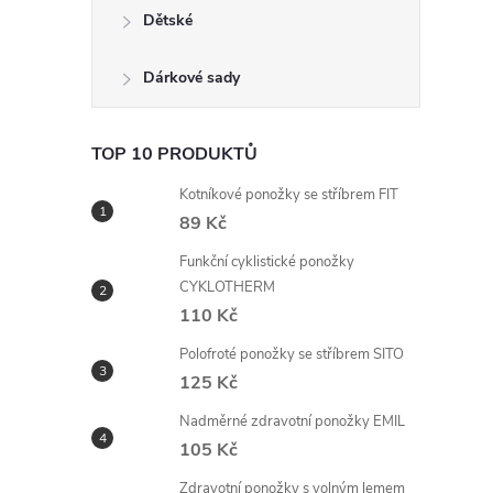
n
Dětské
e
Dárkové sady
l
TOP 10 PRODUKTŮ
Kotníkové ponožky se stříbrem FIT
89 Kč
Funkční cyklistické ponožky
CYKLOTHERM
110 Kč
Polofroté ponožky se stříbrem SITO
125 Kč
Nadměrné zdravotní ponožky EMIL
105 Kč
Zdravotní ponožky s volným lemem