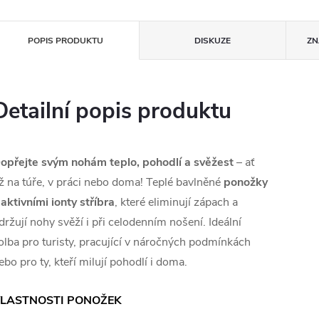
POPIS PRODUKTU
DISKUZE
ZN
Detailní popis produktu
opřejte svým nohám teplo, pohodlí a svěžest
– ať
ž na túře, v práci nebo doma! Teplé bavlněné
ponožky
 aktivními ionty stříbra
, které eliminují zápach a
držují nohy svěží i při celodenním nošení. Ideální
olba pro turisty, pracující v náročných podmínkách
ebo pro ty, kteří milují pohodlí i doma.
LASTNOSTI PONOŽEK