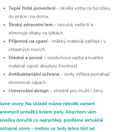
Teplé froté provedení
– skvělá volba na turistiku,
do práce i na doma.
Široký zdravotní lem
– nesvírá, neškrtí a
eliminuje otlaky na lýtkách.
Příjemné na spaní
– měkký materiál zahřeje i v
chladných nocích.
Odolné a pevné
– sendvičová vazba a kvalitní
materiál zajistí dlouhou životnost.
Antibakteriální ochrana
– ionty stříbra pomáhají
eliminovat zápach.
Univerzální design
– vhodné pro muže i ženy.
ůzné vzory: Na skladě máme několik variant
arevných proužků kolem paty. Abychom vám
onožky doručili co nejrychleji, posíláme aktuálně
ostupné vzory – mohou se tedy lehce lišit od