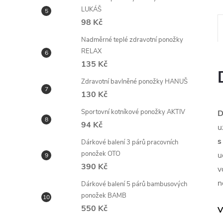
LUKÁŠ
98 Kč
Nadměrné teplé zdravotní ponožky
RELAX
135 Kč
Zdravotní bavlněné ponožky HANUŠ
130 Kč
Sportovní kotníkové ponožky AKTIV
D
94 Kč
u
s
Dárkové balení 3 párů pracovních
ponožek OTO
u
390 Kč
v
n
Dárkové balení 5 párů bambusových
ponožek BAMB
550 Kč
V