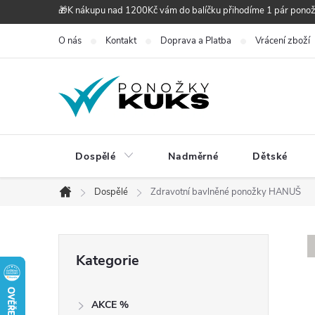
Přejít
🎁K nákupu nad 1200Kč vám do balíčku přihodíme 1 pár pono
na
O nás
Kontakt
Doprava a Platba
Vrácení zboží
obsah
Dospělé
Nadměrné
Dětské
Dospělé
Zdravotní bavlněné ponožky HANUŠ
Domů
P
Přeskočit
Kategorie
kategorie
o
AKCE %