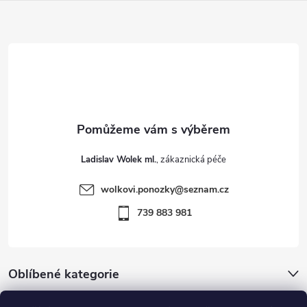
Z
v
ý
á
p
p
i
a
s
t
u
Ladislav Wolek ml.
í
wolkovi.ponozky
@
seznam.cz
739 883 981
Oblíbené kategorie