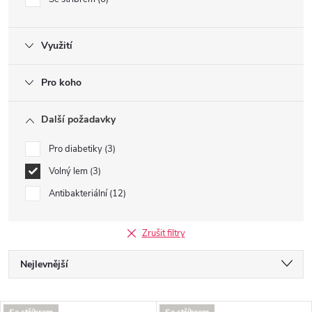
Využití
Pro koho
Další požadavky
Pro diabetiky
3
Volný lem
3
Antibakteriální
12
Zrušit filtry
Ř
Nejlevnější
a
Nejdražší