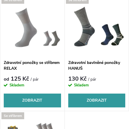
V
Se stříbrem
Se stříbrem
Nejprodávanější
z
ý
Abecedně
e
p
n
i
í
s
p
Zdravotní ponožky se stříbrem
Zdravotní bavlněné ponožky
RELAX
HANUŠ
p
r
125 Kč
130 Kč
od
/ pár
/ pár
r
Skladem
Skladem
o
o
ZOBRAZIT
ZOBRAZIT
d
d
Se stříbrem
u