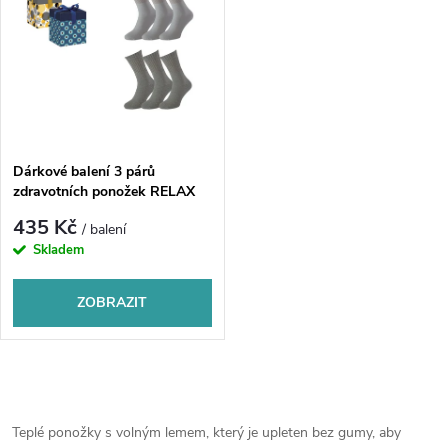
u
k
k
t
t
ů
ů
Dárkové balení 3 párů
zdravotních ponožek RELAX
435 Kč
/ balení
Skladem
ZOBRAZIT
O
v
Teplé ponožky s volným lemem, který je upleten bez gumy, aby