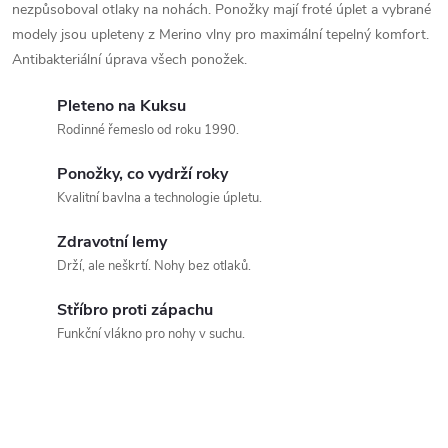
nezpůsoboval otlaky na nohách. Ponožky mají froté úplet a vybrané
l
modely jsou upleteny z Merino vlny pro maximální tepelný komfort.
á
Antibakteriální úprava všech ponožek.
d
Pleteno na Kuksu
Rodinné řemeslo od roku 1990.
a
Ponožky, co vydrží roky
c
Kvalitní bavlna a technologie úpletu.
í
Zdravotní lemy
p
Drží, ale neškrtí. Nohy bez otlaků.
r
Stříbro proti zápachu
Funkční vlákno pro nohy v suchu.
v
k
y