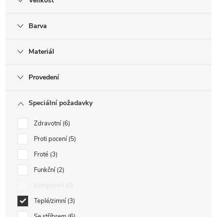
Velikost
Barva
Materiál
Provedení
Speciální požadavky
Zdravotní
6
Proti pocení
5
Froté
3
Funkční
2
Kompresní
0
Teplé/zimní
3
Se stříbrem
6