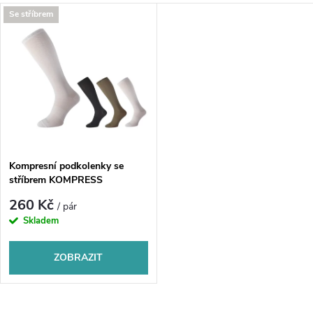
a
V
Se stříbrem
Nejprodávanější
z
ý
Abecedně
e
p
n
i
í
s
p
Kompresní podkolenky se
stříbrem KOMPRESS
p
r
260 Kč
/ pár
r
Skladem
o
o
ZOBRAZIT
d
d