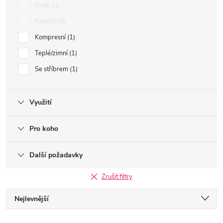
Froté
0
Funkční
0
Kompresní
1
Teplé/zimní
1
Se stříbrem
1
Využití
Pro koho
Další požadavky
Zrušit filtry
Ř
Nejlevnější
Nejdražší