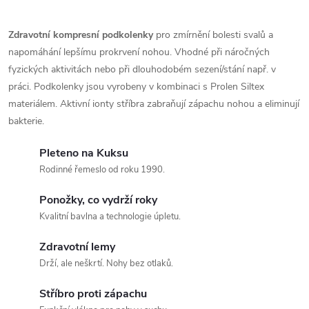
u
O
u
k
v
Zdravotní kompresní podkolenky
pro zmírnění bolesti svalů a
k
napomáhání lepšímu prokrvení nohou. Vhodné při náročných
l
t
fyzických aktivitách nebo při dlouhodobém sezení/stání např. v
t
á
práci. Podkolenky jsou vyrobeny v kombinaci s Prolen Siltex
ů
materiálem. Aktivní ionty stříbra zabraňují zápachu nohou a eliminují
ů
d
bakterie.
a
Pleteno na Kuksu
c
Rodinné řemeslo od roku 1990.
í
Ponožky, co vydrží roky
Kvalitní bavlna a technologie úpletu.
p
Zdravotní lemy
r
Drží, ale neškrtí. Nohy bez otlaků.
v
Stříbro proti zápachu