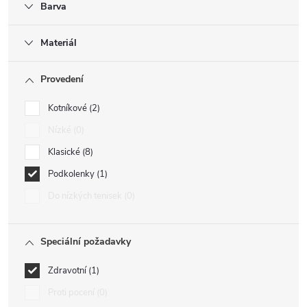
Barva
Materiál
Provedení
Kotníkové
2
Nízké
0
Klasické
8
Podkolenky
1
Do nízkých tenisek
0
Speciální požadavky
Zdravotní
1
Proti pocení
0