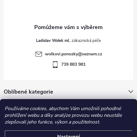
p
u
a
t
Ladislav Wolek ml.
í
wolkovi.ponozky
@
seznam.cz
739 883 981
Oblíbené kategorie
Používáme cookies, abychom Vám umožnili pohodlné
Důležité informace
prohlížení webu a díky analýze provozu webu neustále
zlepšovali jeho funkce, výkon a použitelnost.
Nastavení