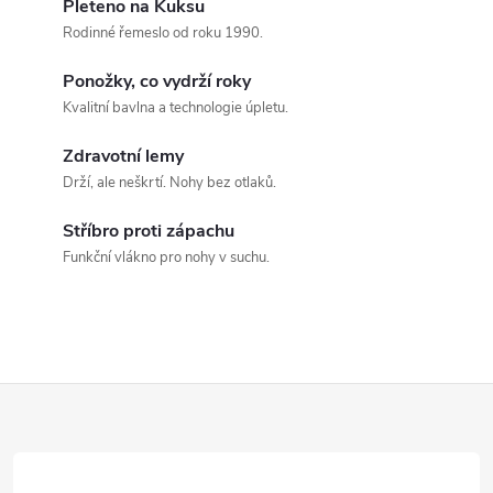
Pleteno na Kuksu
í
Rodinné řemeslo od roku 1990.
p
Ponožky, co vydrží roky
Kvalitní bavlna a technologie úpletu.
r
v
Zdravotní lemy
Drží, ale neškrtí. Nohy bez otlaků.
k
Stříbro proti zápachu
y
Funkční vlákno pro nohy v suchu.
v
ý
p
Z
i
á
s