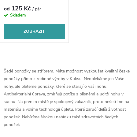
p
r
125 Kč
od
/ pár
r
Skladem
o
o
ZOBRAZIT
d
d
u
O
u
k
v
Šedé ponožky se stříbrem. Máte možnost vyzkoušet kvalitní české
k
ponožky přímo z rodinné výroby v Kuksu. Neoblékáme jen Vaše
l
t
nohy, ale pleteme ponožky, které se starají o vaši nohu.
t
á
Antibakteriální úprava, zmírňují potíže s plísněmi a udrží nohu v
ů
suchu. Na prvním místě je spokojený zákazník, proto nešetříme na
ů
d
materiálu a volíme technologii úpletu, která zaručí delší životnost
ponožek. Nabízíme širokou nabídku také zdravotních šedých
a
ponožek.
c