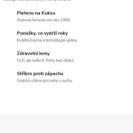
t
á
ů
ů
d
Pleteno na Kuksu
Rodinné řemeslo od roku 1990.
a
Ponožky, co vydrží roky
c
Kvalitní bavlna a technologie úpletu.
í
Zdravotní lemy
p
Drží, ale neškrtí. Nohy bez otlaků.
r
Stříbro proti zápachu
Funkční vlákno pro nohy v suchu.
v
k
y
Z
v