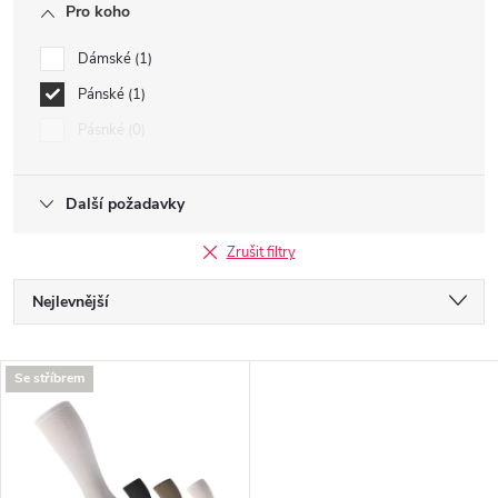
Pro koho
Dámské
1
Pánské
1
Pásnké
0
Další požadavky
Zrušit filtry
Ř
Nejlevnější
a
Nejdražší
V
Se stříbrem
Nejprodávanější
z
ý
Abecedně
e
p