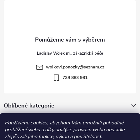
ý
á
p
p
i
a
s
t
u
Ladislav Wolek ml.
í
wolkovi.ponozky
@
seznam.cz
739 883 981
Oblíbené kategorie
Používáme cookies, abychom Vám umožnili pohodlné
Důležité informace
prohlížení webu a díky analýze provozu webu neustále
zlepšovali jeho funkce, výkon a použitelnost.