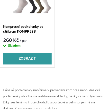
n
i
í
s
p
Kompresní podkolenky se
stříbrem KOMPRESS
p
r
260 Kč
/ pár
r
Skladem
o
o
ZOBRAZIT
d
d
u
O
u
k
v
Pánské podkolenky nabízíme v provedení kompres nebo klasické
k
podkolenky vhodné na outdoorové aktivity, běžky či např. lyžování.
l
t
Díky zesílenému froté chodidlu jsou teplé a velmi příjemné na
došlap. Kombinovány s ionty stříbra.