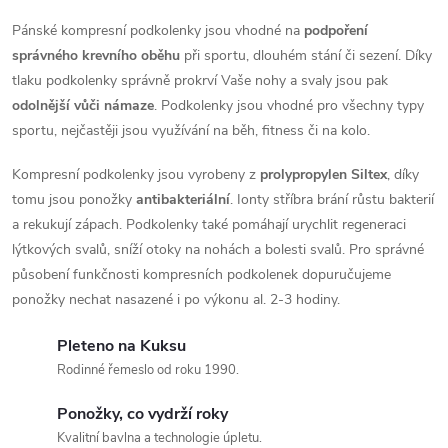
u
k
v
Pánské kompresní podkolenky jsou vhodné na
podpoření
k
správného krevního oběhu
při sportu, dlouhém stání či sezení. Díky
l
t
tlaku podkolenky správně prokrví Vaše nohy a svaly jsou pak
t
á
odolnější vůči námaze
. Podkolenky jsou vhodné pro všechny typy
ů
sportu, nejčastěji jsou využívání na běh, fitness či na kolo.
ů
d
Kompresní podkolenky jsou vyrobeny z
prolypropylen Siltex
, díky
a
tomu jsou ponožky
antibakteriální
. Ionty stříbra brání růstu bakterií
a rekukují zápach. Podkolenky také pomáhají urychlit regeneraci
c
lýtkových svalů, sníží otoky na nohách a bolesti svalů. Pro správné
í
působení funkčnosti kompresních podkolenek dopuručujeme
ponožky nechat nasazené i po výkonu al. 2-3 hodiny.
p
Pleteno na Kuksu
r
Rodinné řemeslo od roku 1990.
v
Ponožky, co vydrží roky
k
Kvalitní bavlna a technologie úpletu.