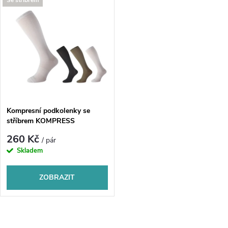
V
Se stříbrem
Nejprodávanější
z
ý
Abecedně
e
p
n
i
í
s
p
Kompresní podkolenky se
stříbrem KOMPRESS
p
r
260 Kč
/ pár
r
Skladem
o
o
ZOBRAZIT
d
d
u
O