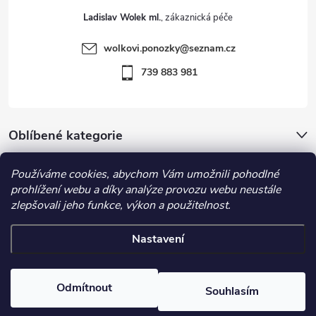
t
Ladislav Wolek ml.
í
wolkovi.ponozky
@
seznam.cz
739 883 981
Oblíbené kategorie
Používáme cookies, abychom Vám umožnili pohodlné
Důležité informace
prohlížení webu a díky analýze provozu webu neustále
zlepšovali jeho funkce, výkon a použitelnost.
Nastavení
Copyright 2026
Ponožky Kuks
. Všechna práva vyhrazena.
Upravit
nastavení cookies
Odmítnout
Souhlasím
Vytvořil Shoptet