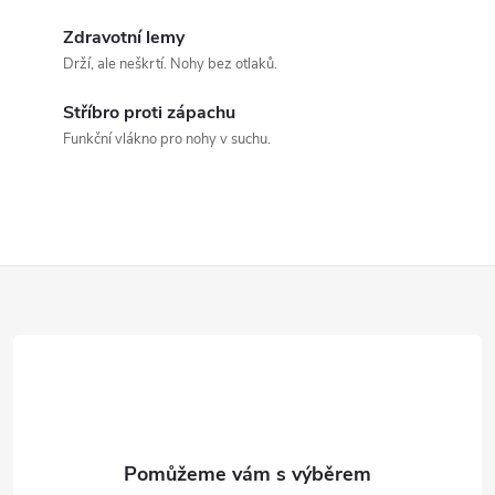
y
Zdravotní lemy
v
Drží, ale neškrtí. Nohy bez otlaků.
ý
Stříbro proti zápachu
Funkční vlákno pro nohy v suchu.
p
i
s
Z
u
á
p
a