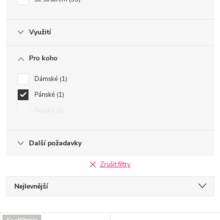
Využití
Pro koho
Dámské
1
Pánské
1
Pásnké
0
Další požadavky
Zrušit filtry
Ř
Nejlevnější
a
Nejdražší