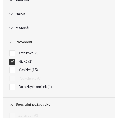
Velikost
Barva
Materiál
Provedení
Kotníkové
8
Nízké
1
Klasické
15
Podkolenky
0
Do nízkých tenisek
1
Speciální požadavky
Zdravotní
0