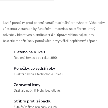
d
d
u
O
u
k
v
Nízké ponožky proti pocení zaručí maximální prodyšnost. Vaše nohy
k
zůstanou v suchu díky funkčnímu materiálu se stříbrem, který
l
t
odvede vlhkost ven a antibakteriální úprava vlákna zajistí, aby
t
á
bakterie množící se v ponožkách nevytvářeli nepříjemný zápach.
ů
ů
d
Pleteno na Kuksu
Rodinné řemeslo od roku 1990.
a
Ponožky, co vydrží roky
c
Kvalitní bavlna a technologie úpletu.
í
Zdravotní lemy
p
Drží, ale neškrtí. Nohy bez otlaků.
r
Stříbro proti zápachu
Funkční vlákno pro nohy v suchu.