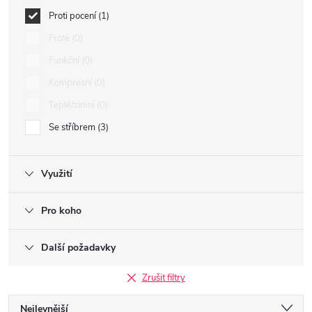
Proti pocení
1
Froté
0
Funkční
0
Kompresní
0
Teplé/zimní
0
Se stříbrem
3
Využití
Pro koho
Další požadavky
Zrušit filtry
Ř
Nejlevnější