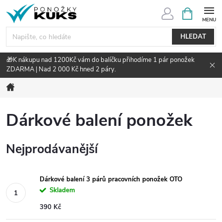
Přejít
NÁKUPNÍ
KOŠÍK
na
obsah
HLEDAT
🎁K nákupu nad 1200Kč vám do balíčku přihodíme 1 pár ponožek
ZDARMA | Nad 2 000 Kč hned 2 páry.
Domů
Dárkové balení ponožek
Nejprodávanější
Dárkové balení 3 párů pracovních ponožek OTO
Skladem
390 Kč