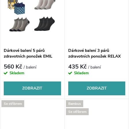
u
k
k
t
t
ů
ů
Dárkové balení 5 párů
Dárkové balení 3 párů
zdravotních ponožek EMIL
zdravotních ponožek RELAX
560 Kč
435 Kč
/ balení
/ balení
Skladem
Skladem
ZOBRAZIT
ZOBRAZIT
Se stříbrem
Bambus
Se stříbrem