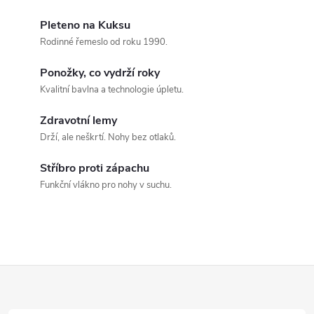
a
Pleteno na Kuksu
c
Rodinné řemeslo od roku 1990.
í
Ponožky, co vydrží roky
p
Kvalitní bavlna a technologie úpletu.
r
Zdravotní lemy
Drží, ale neškrtí. Nohy bez otlaků.
v
Stříbro proti zápachu
k
Funkční vlákno pro nohy v suchu.
y
v
ý
Z
p