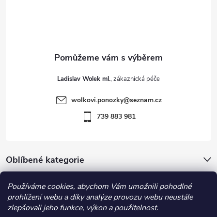
á
i
p
s
u
a
t
Ladislav Wolek ml.
í
wolkovi.ponozky
@
seznam.cz
739 883 981
Oblíbené kategorie
Používáme cookies, abychom Vám umožnili pohodlné
Důležité informace
prohlížení webu a díky analýze provozu webu neustále
zlepšovali jeho funkce, výkon a použitelnost.