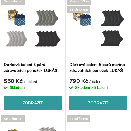
V
Se stříbrem
Merino Vlna
Nejprodávanější
z
Se stříbrem
ý
Abecedně
e
p
n
i
í
s
p
Dárkové balení 5 párů
Dárkové balení 5 párů merino
zdravotních ponožek LUKÁŠ
zdravotních ponožek LUKÁŠ
p
r
550 Kč
790 Kč
/ balení
/ balení
r
Skladem
Skladem
>5 balení
o
o
ZOBRAZIT
ZOBRAZIT
d
d
Se stříbrem
Se stříbrem
u