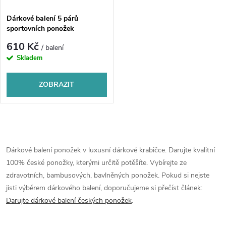
Dárkové balení 5 párů
sportovních ponožek
CYKLOTHERM
610 Kč
/ balení
Skladem
ZOBRAZIT
O
v
Dárkové balení ponožek v luxusní dárkové krabičce. Darujte kvalitní
100% české ponožky, kterými určitě potěšíte. Vybírejte ze
l
zdravotních, bambusových, bavlněných ponožek. Pokud si nejste
á
jisti výběrem dárkového balení, doporučujeme si přečíst článek:
Darujte dárkové balení českých ponožek
.
d