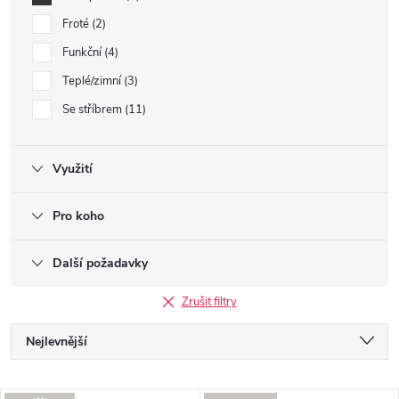
Froté
2
Funkční
4
Teplé/zimní
3
Se stříbrem
11
Využití
Pro koho
Další požadavky
Zrušit filtry
Ř
Nejlevnější
a
Nejdražší