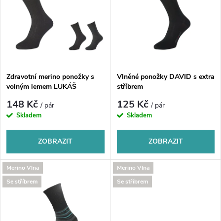
e
p
n
i
í
s
p
Zdravotní merino ponožky s
Vlněné ponožky DAVID s extra
volným lemem LUKÁŠ
stříbrem
p
r
148 Kč
125 Kč
/ pár
/ pár
r
Skladem
Skladem
o
o
ZOBRAZIT
ZOBRAZIT
d
d
Merino Vlna
Merino Vlna
u
Se stříbrem
Se stříbrem
u
k
k