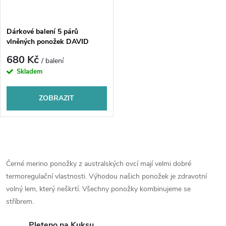
Dárkové balení 5 párů
vlněných ponožek DAVID
680 Kč
/ balení
Skladem
ZOBRAZIT
O
v
Černé merino ponožky z australských ovcí mají velmi dobré
termoregulační vlastnosti. Výhodou našich ponožek je zdravotní
l
volný lem, který neškrtí. Všechny ponožky kombinujeme se
á
stříbrem.
Pleteno na Kuksu