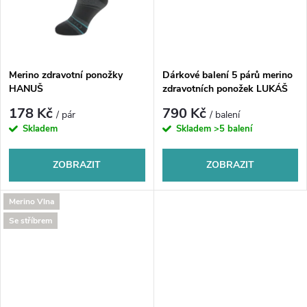
t
t
ů
ů
Merino zdravotní ponožky
Dárkové balení 5 párů merino
HANUŠ
zdravotních ponožek LUKÁŠ
178 Kč
790 Kč
/ pár
/ balení
Skladem
Skladem
>5 balení
ZOBRAZIT
ZOBRAZIT
Merino Vlna
Se stříbrem