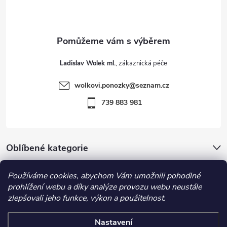
p
i
a
s
t
u
Ladislav Wolek ml.
í
wolkovi.ponozky
@
seznam.cz
739 883 981
Oblíbené kategorie
Důležité informace
Používáme cookies, abychom Vám umožnili pohodlné
prohlížení webu a díky analýze provozu webu neustále
zlepšovali jeho funkce, výkon a použitelnost.
Nastavení