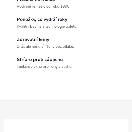
d
Rodinné řemeslo od roku 1990.
a
Ponožky, co vydrží roky
c
Kvalitní bavlna a technologie úpletu.
í
Zdravotní lemy
p
Drží, ale neškrtí. Nohy bez otlaků.
r
Stříbro proti zápachu
Funkční vlákno pro nohy v suchu.
v
k
y
Z
v
ý
á
p