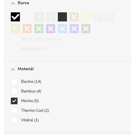
Barva
Bílá se světle šedým
0
Nadružená
0
Materiál
Bavlna
14
Bambus
4
Merino
5
Thermo Cool
2
Vlněné
1