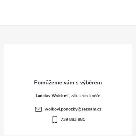
Z
á
p
a
t
Ladislav Wolek ml.
í
wolkovi.ponozky
@
seznam.cz
739 883 981