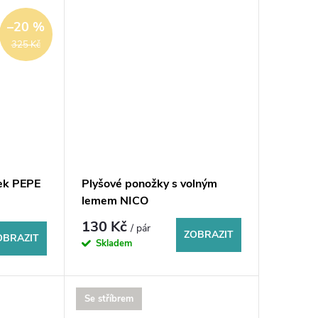
–20 %
325 Kč
žek PEPE
Plyšové ponožky s volným
lemem NICO
130 Kč
/ pár
ZOBRAZIT
OBRAZIT
Skladem
Se stříbrem