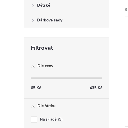
n
Dětské
9
e
Dárkové sady
l
í
i
Dle ceny
65
Kč
435
Kč
Dle štítku
Na skladě
9