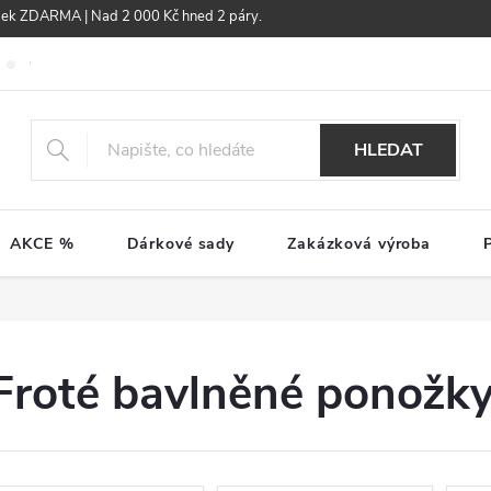
žek ZDARMA | Nad 2 000 Kč hned 2 páry.
Obchodní podmínky
GDPR
HLEDAT
AKCE %
Dárkové sady
Zakázková výroba
Froté bavlněné ponožk