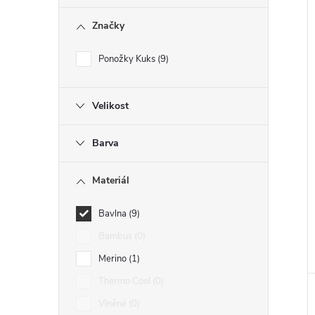
Značky
Ponožky Kuks
9
Velikost
Barva
Materiál
Bavlna
9
Bambus
0
Merino
1
Thermo Cool
0
Vlněné
0