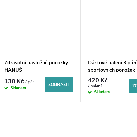
Zdravotní bavlněné ponožky
Dárkové balení 3 pár
HANUŠ
sportovních ponožek
KRASITO
420 Kč
130 Kč
/ pár
ZOBRAZIT
Z
/ balení
Skladem
Skladem
O