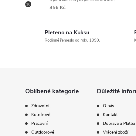
356 Kč
Pleteno na Kuksu
Rodinné řemeslo od roku 1990.
K
Z
á
Oblíbené kategorie
Důležité info
p
Zdravotní
O nás
Kotníkové
Kontakt
a
Pracovní
Doprava a Platba
t
Outdoorové
Vrácení zboží