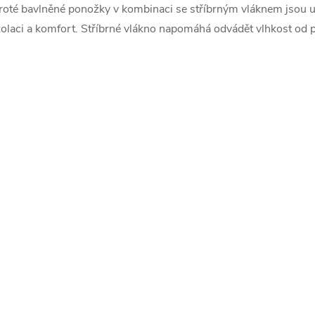
v
roté bavlněné ponožky v kombinaci se stříbrným vláknem jsou u
zolaci a komfort. Stříbrné vlákno napomáhá odvádět vlhkost od p
á
d
a
c
p
v
k
y