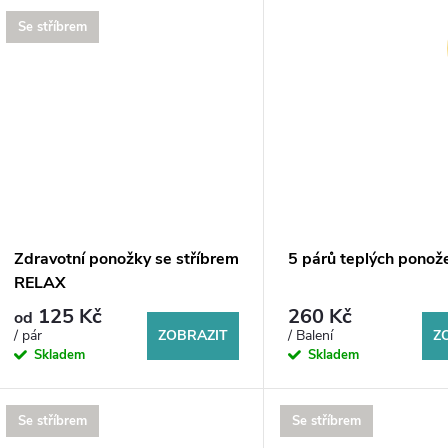
u
d
Se stříbrem
k
u
t
k
ů
t
ů
Zdravotní ponožky se stříbrem
5 párů teplých pono
RELAX
125 Kč
260 Kč
od
ZOBRAZIT
Z
/ pár
/ Balení
Skladem
Skladem
Se stříbrem
Se stříbrem