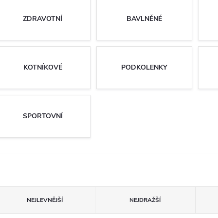
ZDRAVOTNÍ
BAVLNĚNÉ
KOTNÍKOVÉ
PODKOLENKY
SPORTOVNÍ
Ř
NEJLEVNĚJŠÍ
NEJDRAŽŠÍ