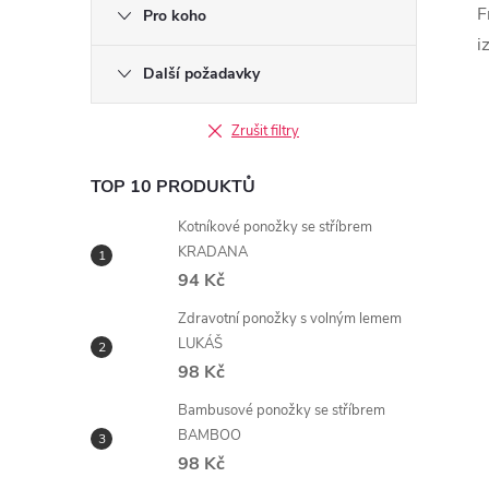
F
Pro koho
l
i
Další požadavky
Zrušit filtry
TOP 10 PRODUKTŮ
Kotníkové ponožky se stříbrem
í
KRADANA
94 Kč
Zdravotní ponožky s volným lemem
r
LUKÁŠ
98 Kč
Bambusové ponožky se stříbrem
BAMBOO
98 Kč