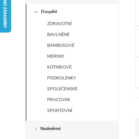
s
Dospělé
t
ZDRAVOTNÍ
r
BAVLNĚNÉ
a
BAMBUSOVÉ
MERINO
n
KOTNÍKOVÉ
n
PODKOLENKY
SPOLEČENSKÉ
í
PRACOVNÍ
p
SPORTOVNÍ
a
Nadměrné