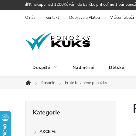
Přejít
🎁K nákupu nad 1200Kč vám do balíčku přihodíme 1 pár pono
na
O nás
Kontakt
Doprava a Platba
Vrácení zboží
obsah
Dospělé
Nadměrné
Dětské
Dospělé
Froté bavlněné ponožky
Domů
P
Přeskočit
Kategorie
kategorie
o
AKCE %