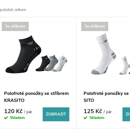
a
položek celkem
z
V
Se stříbrem
Se stříbrem
e
ý
n
p
p
s
r
p
Polofroté ponožky se stříbrem
Polofroté ponožky se
o
KRASITO
SITO
r
120 Kč
125 Kč
/ pár
/ pár
d
ZOBRAZIT
Z
Skladem
Skladem
o