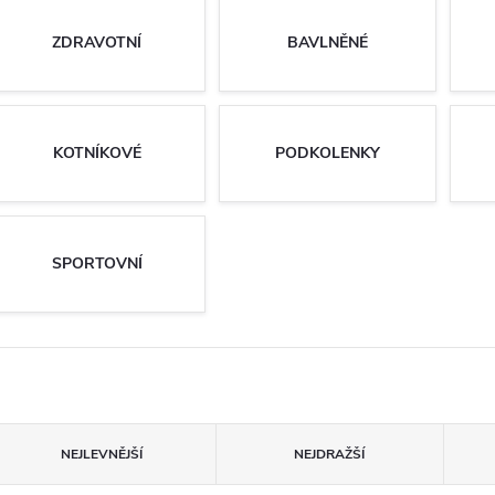
ZDRAVOTNÍ
BAVLNĚNÉ
KOTNÍKOVÉ
PODKOLENKY
SPORTOVNÍ
Ř
NEJLEVNĚJŠÍ
NEJDRAŽŠÍ