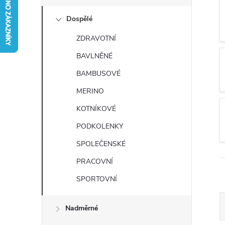
s
Dospělé
t
ZDRAVOTNÍ
r
BAVLNĚNÉ
a
BAMBUSOVÉ
MERINO
n
KOTNÍKOVÉ
n
PODKOLENKY
SPOLEČENSKÉ
í
PRACOVNÍ
p
SPORTOVNÍ
a
Nadměrné