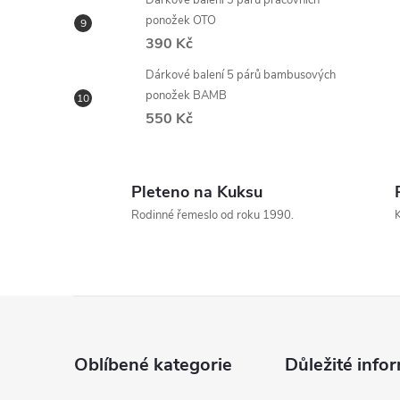
Dárkové balení 3 párů pracovních
ponožek OTO
390 Kč
Dárkové balení 5 párů bambusových
ponožek BAMB
550 Kč
Pleteno na Kuksu
Rodinné řemeslo od roku 1990.
K
Z
á
Oblíbené kategorie
Důležité info