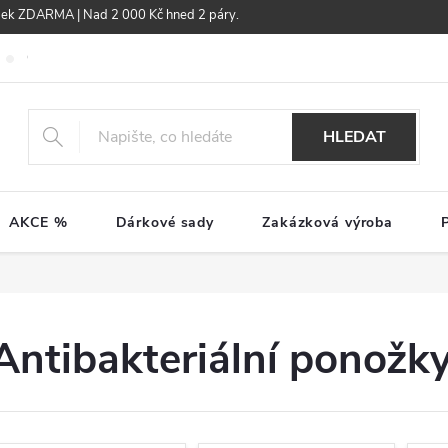
žek ZDARMA | Nad 2 000 Kč hned 2 páry.
Obchodní podmínky
GDPR
HLEDAT
AKCE %
Dárkové sady
Zakázková výroba
Antibakteriální ponožk