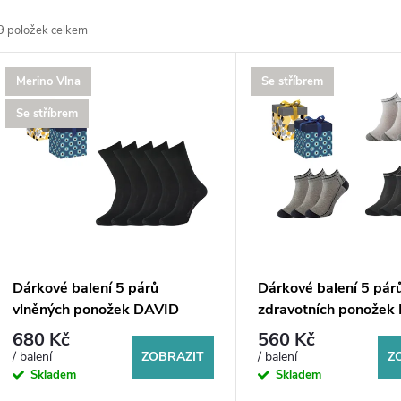
a
9
položek celkem
z
V
Merino Vlna
Se stříbrem
e
ý
Se stříbrem
n
p
p
s
r
p
Dárkové balení 5 párů
Dárkové balení 5 pár
o
vlněných ponožek DAVID
zdravotních ponožek
r
680 Kč
560 Kč
d
ZOBRAZIT
Z
/ balení
/ balení
o
Skladem
Skladem