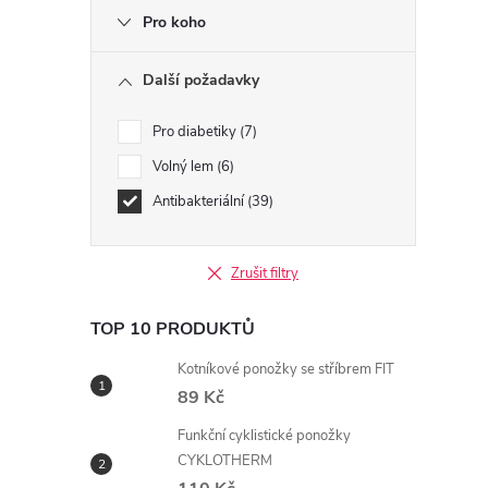
Pro koho
Další požadavky
Pro diabetiky
7
Volný lem
6
Antibakteriální
39
Zrušit filtry
i
TOP 10 PRODUKTŮ
Kotníkové ponožky se stříbrem FIT
89 Kč
Funkční cyklistické ponožky
CYKLOTHERM