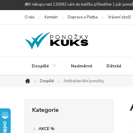
Přejít
🎁K nákupu nad 1200Kč vám do balíčku přihodíme 1 pár pono
na
O nás
Kontakt
Doprava a Platba
Vrácení zboží
obsah
Dospělé
Nadměrné
Dětské
Dospělé
Antibakteriální ponožky
Domů
P
Přeskočit
Kategorie
kategorie
o
AKCE %