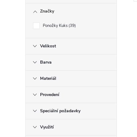
Značky
Ponožky Kuks
39
l
Velikost
Barva
Materiál
Provedení
í
Speciální požadavky
Využití
r