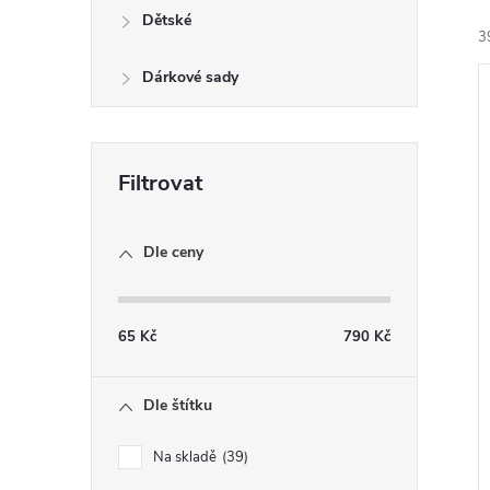
n
Dětské
3
e
Dárkové sady
l
í
i
Dle ceny
65
Kč
790
Kč
Dle štítku
Na skladě
39